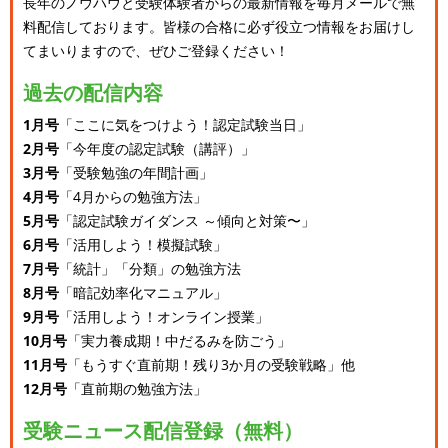
長年のノウハウと受験体験者からの最新情報を毎月メールで無
料配信しております。
皆様の合格に必ず役立つ情報をお届けし
てまいりますので、ぜひご登録ください！
過去の配信内容
1月号
「ここに気をつけよう！認定試験当日」
2月号
「今年度の認定試験（講評）」
3月号
「受験勉強の年間計画」
4月号
「4月からの勉強方法」
5月号
「認定試験ガイダンス ～傾向と対策〜」
6月号
「活用しよう！模擬試験」
7月号
「統計」「分類」の勉強方法
8月号
「暗記効率化マニュアル」
9月号
「活用しよう！オンライン授業」
10月号
「実力養成期！中だるみを防ごう」
11月号
「もうすぐ直前期！残り3か月の受験戦略」他
12月号
「直前期の勉強方法」
受験ニュース配信登録（無料）