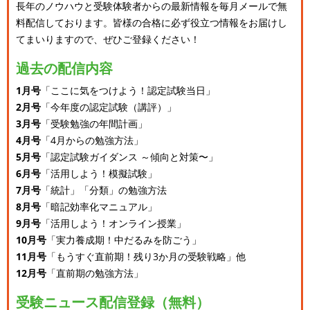
長年のノウハウと受験体験者からの最新情報を毎月メールで無
料配信しております。
皆様の合格に必ず役立つ情報をお届けし
てまいりますので、ぜひご登録ください！
過去の配信内容
1月号
「ここに気をつけよう！認定試験当日」
2月号
「今年度の認定試験（講評）」
3月号
「受験勉強の年間計画」
4月号
「4月からの勉強方法」
5月号
「認定試験ガイダンス ～傾向と対策〜」
6月号
「活用しよう！模擬試験」
7月号
「統計」「分類」の勉強方法
8月号
「暗記効率化マニュアル」
9月号
「活用しよう！オンライン授業」
10月号
「実力養成期！中だるみを防ごう」
11月号
「もうすぐ直前期！残り3か月の受験戦略」他
12月号
「直前期の勉強方法」
受験ニュース配信登録（無料）