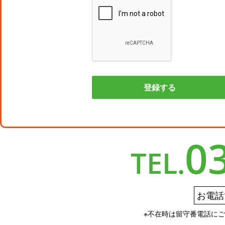
0
TEL.
お電話
※不在時は留守番電話に