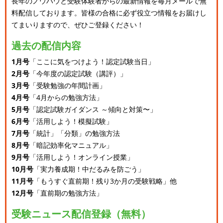
長年のノウハウと受験体験者からの最新情報を毎月メールで無
料配信しております。
皆様の合格に必ず役立つ情報をお届けし
てまいりますので、ぜひご登録ください！
過去の配信内容
1月号
「ここに気をつけよう！認定試験当日」
2月号
「今年度の認定試験（講評）」
3月号
「受験勉強の年間計画」
4月号
「4月からの勉強方法」
5月号
「認定試験ガイダンス ～傾向と対策〜」
6月号
「活用しよう！模擬試験」
7月号
「統計」「分類」の勉強方法
8月号
「暗記効率化マニュアル」
9月号
「活用しよう！オンライン授業」
10月号
「実力養成期！中だるみを防ごう」
11月号
「もうすぐ直前期！残り3か月の受験戦略」他
12月号
「直前期の勉強方法」
受験ニュース配信登録（無料）