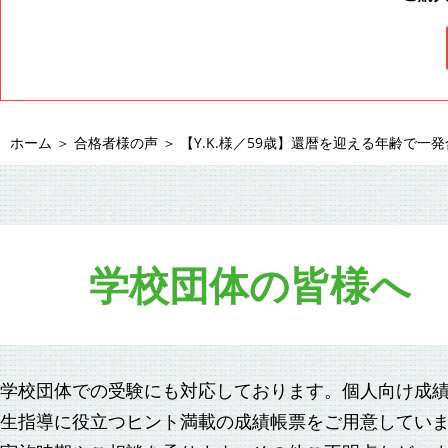
ホーム
＞
合格者様の声
＞
【Y.K.様／59歳】還暦を迎える年齢で一
学校団体の皆様へ
学校団体での受験にも対応しております。個人向け成
生指導に役立つヒント満載の成績帳票をご用意してい